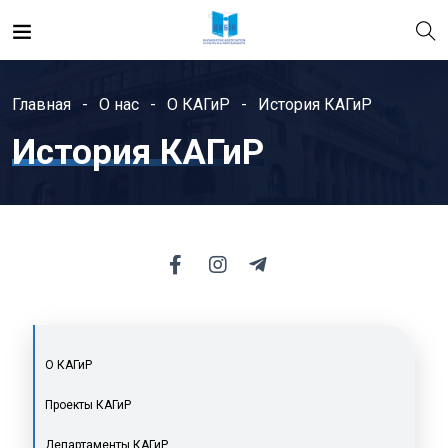
Главная
О нас
О КАГиР
История КАГиР
История КАГиР
О КАГиР
Проекты КАГиР
Департаменты КАГиР