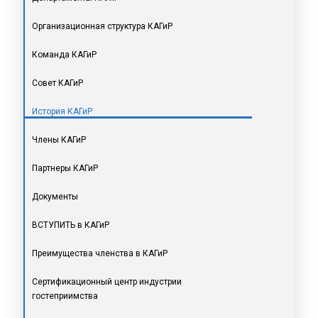
Организационная структура КАГиР
Команда КАГиР
Совет КАГиР
История КАГиР
Члены КАГиР
Партнеры КАГиР
Документы
ВСТУПИТЬ в КАГиР
Преимущества членства в КАГиР
Сертификационный центр индустрии
гостеприимства