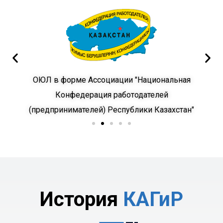
орме Ассоциации "Национальная
Совета по туризму
нфедерация работодателей
культуры и спорта Р
нимателей) Республики Казахстан"
(МКС
История
КАГиР