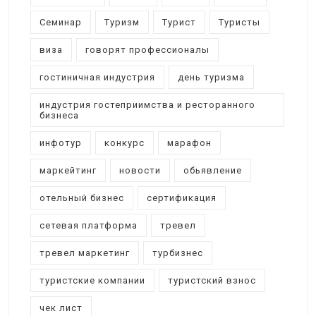
Семинар
Туризм
Турист
Туристы
виза
говорят профессионалы
гостиничная индустрия
день туризма
индустрия гостеприимства и ресторанного
бизнеса
инфотур
конкурс
марафон
маркейтинг
новости
обьявление
отельный бизнес
сертификация
сетевая платформа
тревел
тревел маркетинг
турбизнес
туристские компании
туристский взнос
чек лист