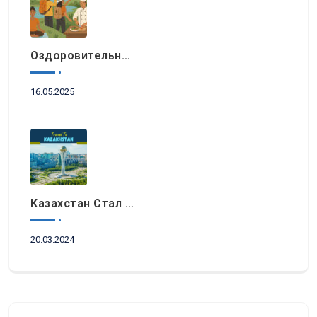
Оздоровительный Отдых, Знакомство С Природными Достопримечательностями И Гастрономический Туризм Возглавляют Список Туристических Трендов 2025 Года В Регионе EEMEA
16.05.2025
Казахстан Стал Топовым Направлением Для Туристов Из ОАЭ Во Время Ораза-Айта
20.03.2024