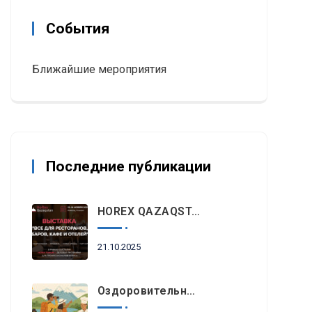
События
Ближайшие мероприятия
Последние публикации
HOREX QAZAQSTAN 2025: Главное Событие Индустрии Гостеприимства И Ресторанного Бизнеса Пройдет Этой Осенью В Алматы
21.10.2025
Оздоровительный Отдых, Знакомство С Природными Достопримечательностями И Гастрономический Туризм Возглавляют Список Туристических Трендов 2025 Года В Регионе EEMEA