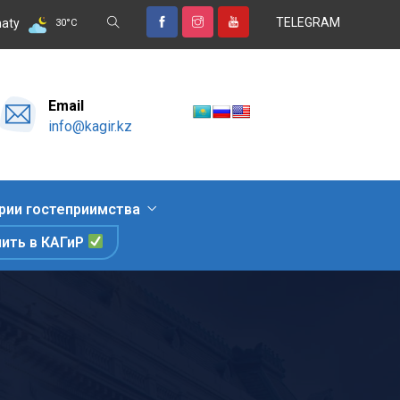
TELEGRAM
дых, знакомство с природными достопримечательностями и гастро
aty
30
°
C
Email
info@kagir.kz
рии гостеприимства
пить в КАГиР