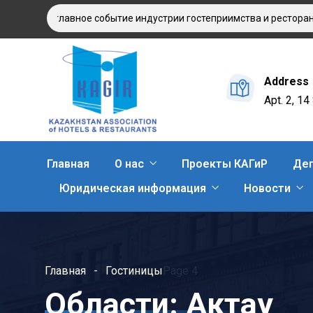
025: главное событие индустрии гостеприимства и ресторанного
Address
Apt. 2, 1
Главная
О нас
Проекты КАГиР
Деп
Юридическая информация
Новости
Главная
Гостиницы
Page 4
Области:
Актау