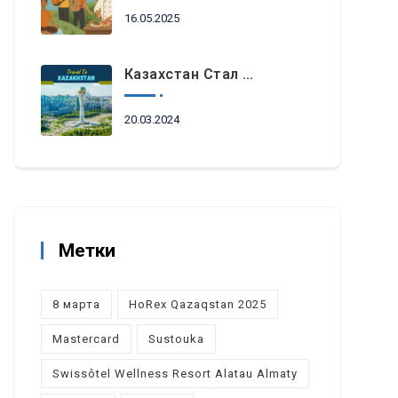
16.05.2025
Казахстан Стал Топовым Направлением Для Туристов Из ОАЭ Во Время Ораза-Айта
20.03.2024
Метки
8 марта
HoRex Qazaqstan 2025
Mastercard
Sustouka
Swissôtel Wellness Resort Alatau Almaty