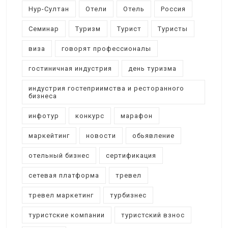
Нур-Султан
Отели
Отель
Россия
Семинар
Туризм
Турист
Туристы
виза
говорят профессионалы
гостиничная индустрия
день туризма
индустрия гостеприимства и ресторанного
бизнеса
инфотур
конкурс
марафон
маркейтинг
новости
обьявление
отельный бизнес
сертификация
сетевая платформа
тревел
тревел маркетинг
турбизнес
туристские компании
туристский взнос