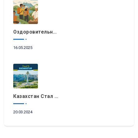
Оздоровительный Отдых, Знакомство С Природными Достопримечательностями И Гастрономический Туризм Возглавляют Список Туристических Трендов 2025 Года В Регионе EEMEA
16.05.2025
Казахстан Стал Топовым Направлением Для Туристов Из ОАЭ Во Время Ораза-Айта
20.03.2024