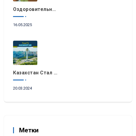
Оздоровительный Отдых, Знакомство С Природными Достопримечательностями И Гастрономический Туризм Возглавляют Список Туристических Трендов 2025 Года В Регионе EEMEA
16.05.2025
Казахстан Стал Топовым Направлением Для Туристов Из ОАЭ Во Время Ораза-Айта
20.03.2024
Метки