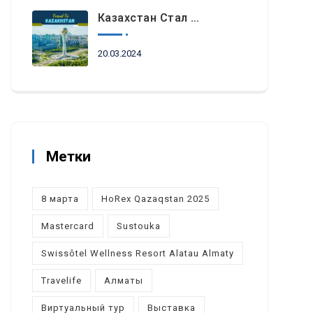
Казахстан Стал Топовым Направлением Для Туристов Из ОАЭ Во Время Ораза-Айта
20.03.2024
Метки
8 марта
HoRex Qazaqstan 2025
Mastercard
Sustouka
Swissôtel Wellness Resort Alatau Almaty
Travelife
Алматы
Виртуальный тур
Выставка