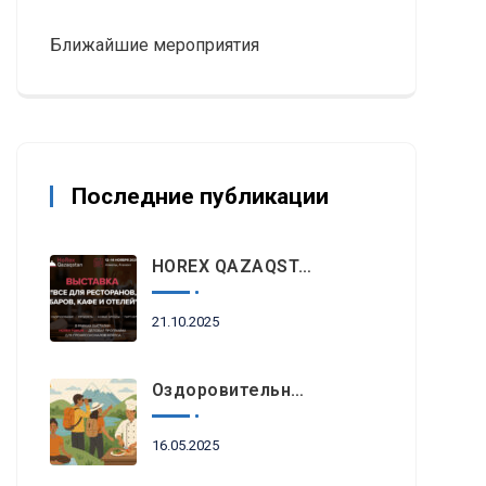
Ближайшие мероприятия
Последние публикации
HOREX QAZAQSTAN 2025: Главное Событие Индустрии Гостеприимства И Ресторанного Бизнеса Пройдет Этой Осенью В Алматы
21.10.2025
Оздоровительный Отдых, Знакомство С Природными Достопримечательностями И Гастрономический Туризм Возглавляют Список Туристических Трендов 2025 Года В Регионе EEMEA
16.05.2025