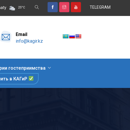
TELEGRAM
ых, знакомство с природными достопримечательностями и гастро
aty
25
°
C
Email
info@kagir.kz
рии гостеприимства
пить в КАГиР