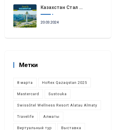
Казахстан Стал Топовым Направлением Для Туристов Из ОАЭ Во Время Ораза-Айта
20.03.2024
Метки
8 марта
HoRex Qazaqstan 2025
Mastercard
Sustouka
Swissôtel Wellness Resort Alatau Almaty
Travelife
Алматы
Виртуальный тур
Выставка