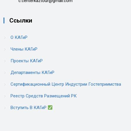
c.centerkaztour@gmail.com
Ссылки
О КАГиР
Члены КАГиР
Проекты КАГиР
Департаменты КАГиР
Сертификационный Центр Индустрии Гостеприимства
Реестр Средств Размещений РК
Вступить В КАГиР