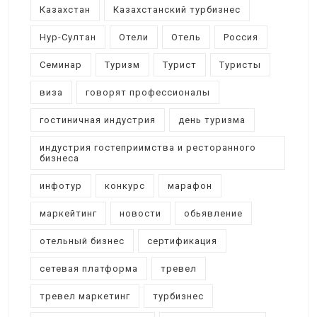
Казахстан
Казахстанский турбизнес
Нур-Султан
Отели
Отель
Россия
Семинар
Туризм
Турист
Туристы
виза
говорят профессионалы
гостиничная индустрия
день туризма
индустрия гостеприимства и ресторанного
бизнеса
инфотур
конкурс
марафон
маркейтинг
новости
обьявление
отельный бизнес
сертификация
сетевая платформа
тревел
тревел маркетинг
турбизнес