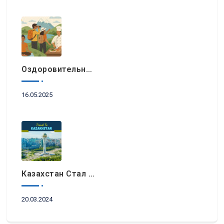
Оздоровительный Отдых, Знакомство С Природными Достопримечательностями И Гастрономический Туризм Возглавляют Список Туристических Трендов 2025 Года В Регионе EEMEA
16.05.2025
Казахстан Стал Топовым Направлением Для Туристов Из ОАЭ Во Время Ораза-Айта
20.03.2024