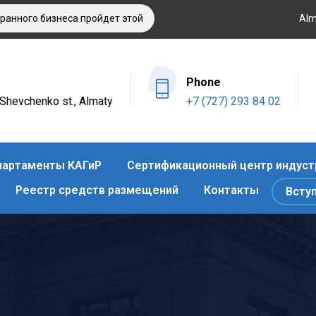
нного бизнеса пройдет этой осенью в Алматы
Оздоровительн
Alm
Phone
4 Shevchenko st., Almaty
+7 (727) 293 84 02
артаменты КАГиР
Сертификационный центр индуст
Реестр средств размещений
Контакты
Всту