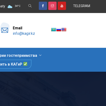
TELEGRAM
ый отдых, знакомство с природными достопримечательностями и г
aty
34
°
C
Email
info@kagir.kz
рии гостеприимства
пить в КАГиР