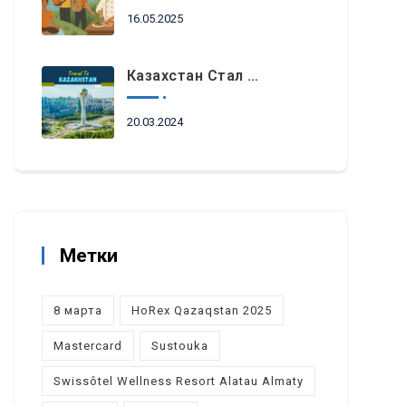
16.05.2025
Казахстан Стал Топовым Направлением Для Туристов Из ОАЭ Во Время Ораза-Айта
20.03.2024
Метки
8 марта
HoRex Qazaqstan 2025
Mastercard
Sustouka
Swissôtel Wellness Resort Alatau Almaty