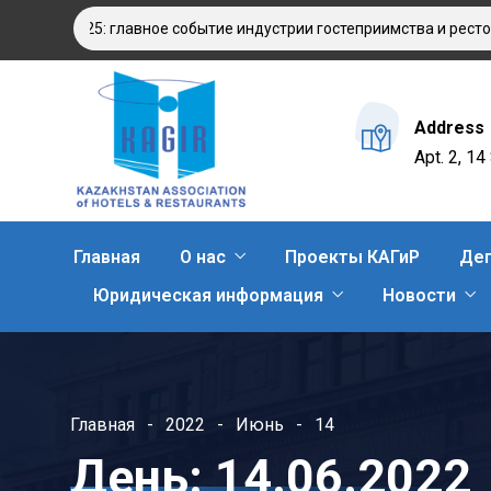
TAN 2025: главное событие индустрии гостеприимства и рестора
Address
Apt. 2, 1
Главная
О нас
Проекты КАГиР
Деп
Юридическая информация
Новости
Главная
2022
Июнь
14
День:
14.06.2022