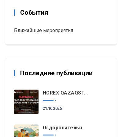
События
Ближайшие мероприятия
Последние публикации
HOREX QAZAQSTAN 2025: Главное Событие Индустрии Гостеприимства И Ресторанного Бизнеса Пройдет Этой Осенью В Алматы
21.10.2025
Оздоровительный Отдых, Знакомство С Природными Достопримечательностями И Гастрономический Туризм Возглавляют Список Туристических Трендов 2025 Года В Регионе EEMEA