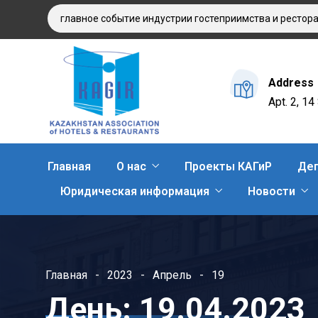
025: главное событие индустрии гостеприимства и ресторанного
Address
Apt. 2, 1
Главная
О нас
Проекты КАГиР
Деп
Юридическая информация
Новости
Главная
2023
Апрель
19
День:
19.04.2023