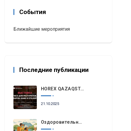
События
Ближайшие мероприятия
Последние публикации
HOREX QAZAQSTAN 2025: Главное Событие Индустрии Гостеприимства И Ресторанного Бизнеса Пройдет Этой Осенью В Алматы
21.10.2025
Оздоровительный Отдых, Знакомство С Природными Достопримечательностями И Гастрономический Туризм Возглавляют Список Туристических Трендов 2025 Года В Регионе EEMEA