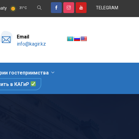
TELEGRAM
дых, знакомство с природными достопримечательностями и гастро
aty
31
°
C
Email
info@kagir.kz
рии гостеприимства
пить в КАГиР