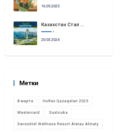
16.05.2025
Казахстан Стал Топовым Направлением Для Туристов Из ОАЭ Во Время Ораза-Айта
20.03.2024
Метки
8 марта
HoRex Qazaqstan 2025
Mastercard
Sustouka
Swissôtel Wellness Resort Alatau Almaty