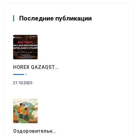
Последние публикации
HOREX QAZAQSTAN 2025: Главное Событие Индустрии Гостеприимства И Ресторанного Бизнеса Пройдет Этой Осенью В Алматы
21.10.2025
Оздоровительный Отдых, Знакомство С Природными Достопримечательностями И Гастрономический Туризм Возглавляют Список Туристических Трендов 2025 Года В Регионе EEMEA