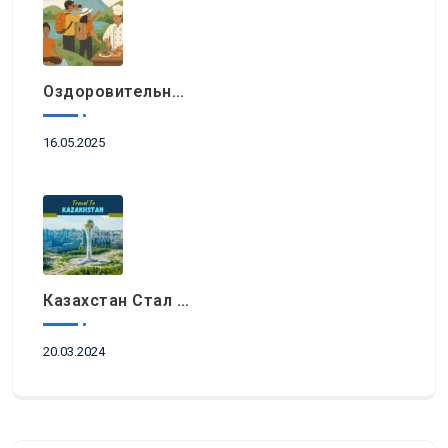
Оздоровительный Отдых, Знакомство С Природными Достопримечательностями И Гастрономический Туризм Возглавляют Список Туристических Трендов 2025 Года В Регионе EEMEA
16.05.2025
Казахстан Стал Топовым Направлением Для Туристов Из ОАЭ Во Время Ораза-Айта
20.03.2024