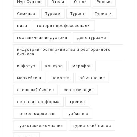
Нур-Султан
Отели
Отель
Россия
Семинар
Туризм
Турист
Туристы
виза
говорят профессионалы
гостиничная индустрия
день туризма
индустрия гостеприимства и ресторанного
бизнеса
инфотур
конкурс
марафон
маркейтинг
новости
обьявление
отельный бизнес
сертификация
сетевая платформа
тревел
тревел маркетинг
турбизнес
туристские компании
туристский взнос