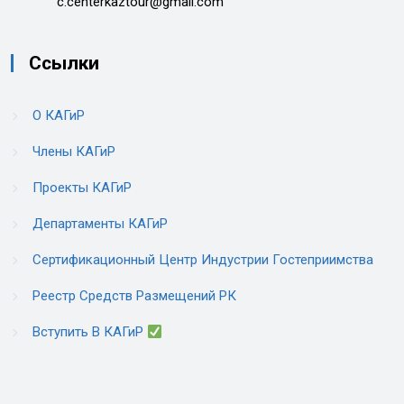
c.centerkaztour@gmail.com
Ссылки
О КАГиР
Члены КАГиР
Проекты КАГиР
Департаменты КАГиР
Сертификационный Центр Индустрии Гостеприимства
Реестр Средств Размещений РК
Вступить В КАГиР