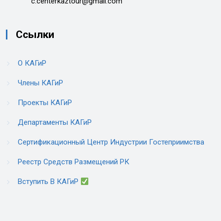
c.centerkaztour@gmail.com
Ссылки
О КАГиР
Члены КАГиР
Проекты КАГиР
Департаменты КАГиР
Сертификационный Центр Индустрии Гостеприимства
Реестр Средств Размещений РК
Вступить В КАГиР