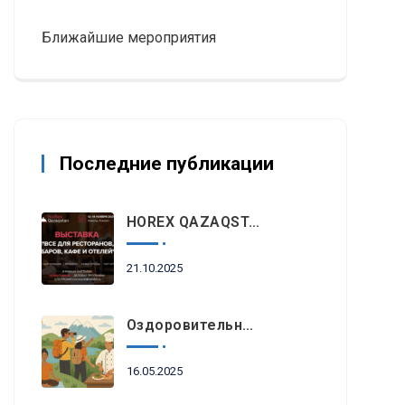
Ближайшие мероприятия
Последние публикации
HOREX QAZAQSTAN 2025: Главное Событие Индустрии Гостеприимства И Ресторанного Бизнеса Пройдет Этой Осенью В Алматы
21.10.2025
Оздоровительный Отдых, Знакомство С Природными Достопримечательностями И Гастрономический Туризм Возглавляют Список Туристических Трендов 2025 Года В Регионе EEMEA
16.05.2025