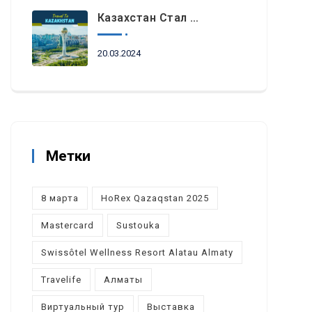
Казахстан Стал Топовым Направлением Для Туристов Из ОАЭ Во Время Ораза-Айта
20.03.2024
Метки
8 марта
HoRex Qazaqstan 2025
Mastercard
Sustouka
Swissôtel Wellness Resort Alatau Almaty
Travelife
Алматы
Виртуальный тур
Выставка