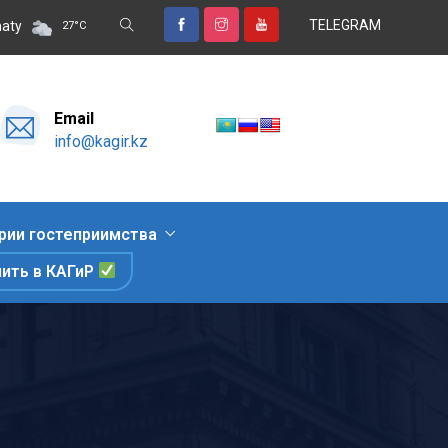
TELEGRAM
тдых, знакомство с природными достопримечательностями и гаст
aty
27
°
C
Email
info@kagir.kz
рии гостеприимства
пить в КАГиР