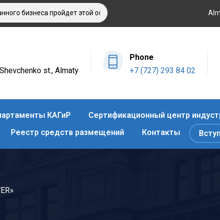
о бизнеса пройдет этой осенью в Алматы
Оздоровительный о
Alm
Phone
4 Shevchenko st., Almaty
+7 (727) 293 84 02
артаменты КАГиР
Сертификационный центр индуст
Реестр средств размещений
Контакты
Всту
WER»