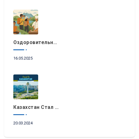
Оздоровительный Отдых, Знакомство С Природными Достопримечательностями И Гастрономический Туризм Возглавляют Список Туристических Трендов 2025 Года В Регионе EEMEA
16.05.2025
Казахстан Стал Топовым Направлением Для Туристов Из ОАЭ Во Время Ораза-Айта
20.03.2024