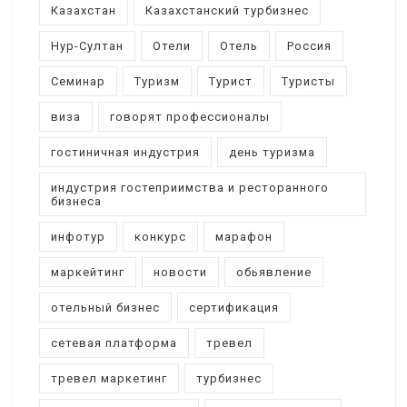
Казахстан
Казахстанский турбизнес
Нур-Султан
Отели
Отель
Россия
Семинар
Туризм
Турист
Туристы
виза
говорят профессионалы
гостиничная индустрия
день туризма
индустрия гостеприимства и ресторанного
бизнеса
инфотур
конкурс
марафон
маркейтинг
новости
обьявление
отельный бизнес
сертификация
сетевая платформа
тревел
тревел маркетинг
турбизнес