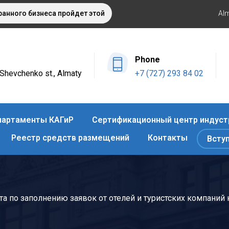
го бизнеса пройдет этой осенью в Алматы
Оздоровительный
Al
Phone
4 Shevchenko st., Almaty
+7 (727) 293 84 02
артаменты КАГиР
Сертификационный центр индуст
Реестр средств размещений
Контакты
Всту
ота по заполнению заявок от отелей и туристских компан