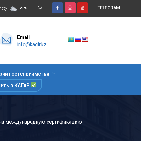
TELEGRAM
 отдых, знакомство с природными достопримечательностями и 
maty
23
°
C
Email
info@kagir.kz
рии гостеприимства
пить в КАГиР
ий на международную сертификацию