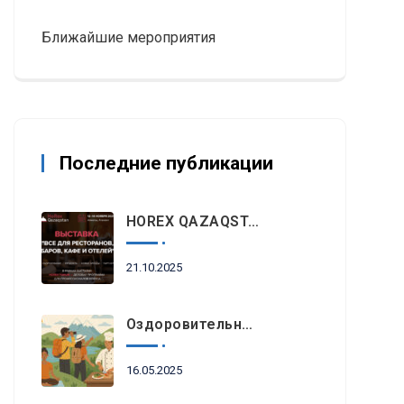
Ближайшие мероприятия
Последние публикации
HOREX QAZAQSTAN 2025: Главное Событие Индустрии Гостеприимства И Ресторанного Бизнеса Пройдет Этой Осенью В Алматы
21.10.2025
Оздоровительный Отдых, Знакомство С Природными Достопримечательностями И Гастрономический Туризм Возглавляют Список Туристических Трендов 2025 Года В Регионе EEMEA
16.05.2025