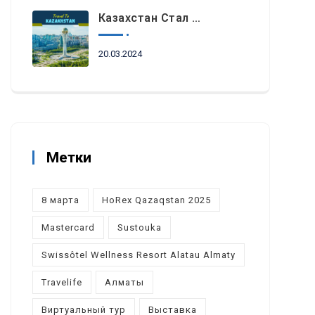
Казахстан Стал Топовым Направлением Для Туристов Из ОАЭ Во Время Ораза-Айта
20.03.2024
Метки
8 марта
HoRex Qazaqstan 2025
Mastercard
Sustouka
Swissôtel Wellness Resort Alatau Almaty
Travelife
Алматы
Виртуальный тур
Выставка